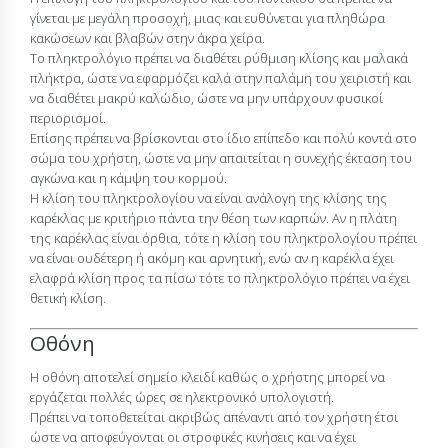
γίνεται με μεγάλη προσοχή, μιας και ευθύνεται για πληθώρα
κακώσεων και βλαβών στην άκρα χείρα.
Το πληκτρολόγιο πρέπει να διαθέτει ρύθμιση κλίσης και μαλακά
πλήκτρα, ώστε να εφαρμόζει καλά στην παλάμη του χειριστή και
να διαθέτει μακρύ καλώδιο, ώστε να μην υπάρχουν φυσικοί
περιορισμοί.
Επίσης πρέπει να βρίσκονται στο ίδιο επίπεδο και πολύ κοντά στο
σώμα του χρήστη, ώστε να μην απαιτείται η συνεχής έκταση του
αγκώνα και η κάμψη του κορμού.
Η κλίση του πληκτρολογίου να είναι ανάλογη της κλίσης της
καρέκλας με κριτήριο πάντα την θέση των καρπών. Αν η πλάτη
της καρέκλας είναι όρθια, τότε η κλίση του πληκτρολογίου πρέπει
να είναι ουδέτερη ή ακόμη και αρνητική, ενώ αν η καρέκλα έχει
ελαφρά κλίση προς τα πίσω τότε το πληκτρολόγιο πρέπει να έχει
θετική κλίση.
Οθόνη
Η οθόνη αποτελεί σημείο κλειδί καθώς ο χρήστης μπορεί να
εργάζεται πολλές ώρες σε ηλεκτρονικό υπολογιστή.
Πρέπει να τοποθετείται ακριβώς απέναντι από τον χρήστη έτσι
ώστε να αποφεύγονται οι στροφικές κινήσεις και να έχει