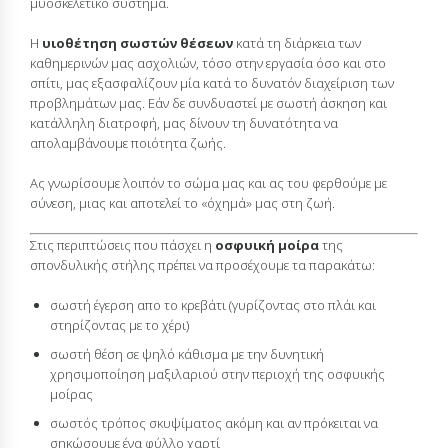
μυοσκελετικό σύστημα.
Η
υιοθέτηση σωστών θέσεων
κατά τη διάρκεια των
καθημερινών μας ασχολιών, τόσο στην εργασία όσο και στο
σπίτι, μας εξασφαλίζουν μία κατά το δυνατόν διαχείριση των
προβλημάτων μας. Εάν δε συνδυαστεί με σωστή άσκηση και
κατάλληλη διατροφή, μας δίνουν τη δυνατότητα να
απολαμβάνουμε ποιότητα ζωής.
Ας γνωρίσουμε λοιπόν το σώμα μας και ας του φερθούμε με
σύνεση, μιας και αποτελεί το «όχημά» μας στη ζωή.
Στις περιπτώσεις που πάσχει η
οσφυική μοίρα
της
σπονδυλικής στήλης πρέπει να προσέχουμε τα παρακάτω:
σωστή έγερση απο το κρεβάτι (γυρίζοντας στο πλάι και
στηρίζοντας με το χέρι)
σωστή θέση σε ψηλό κάθισμα με την δυνητική
χρησιμοποίηση μαξιλαριού στην περιοχή της οσφυικής
μοίρας
σωστός τρόπος σκυψίματος ακόμη και αν πρόκειται να
σηκώσουμε ένα φύλλο χαρτί