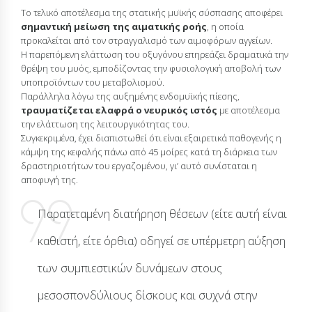
Το τελικό αποτέλεσμα της στατικής μυϊκής σύσπασης αποφέρει
σημαντική μείωση της αιματικής ροής
, η οποία
προκαλείται από τον στραγγαλισμό των αιμοφόρων αγγείων.
Η παρεπόμενη ελάττωση του οξυγόνου επηρεάζει δραματικά την
θρέψη του μυός, εμποδίζοντας την φυσιολογική αποβολή των
υποπροϊόντων του μεταβολισμού.
Παράλληλα λόγω της αυξημένης ενδομυϊκής πίεσης,
τραυματίζεται ελαφρά ο νευρικός ιστός
με αποτέλεσμα
την ελάττωση της λειτουργικότητας του.
Συγκεκριμένα, έχει διαπιστωθεί ότι είναι εξαιρετικά παθογενής η
κάμψη της κεφαλής πάνω από 45 μοίρες κατά τη διάρκεια των
δραστηριοτήτων του εργαζομένου, γι’ αυτό συνίσταται η
αποφυγή της.
Παρατεταμένη διατήρηση θέσεων (είτε αυτή είναι
καθιστή, είτε όρθια) οδηγεί σε υπέρμετρη αύξηση
των συμπιεστικών δυνάμεων στους
μεσοσπονδύλιους δίσκους και συχνά στην