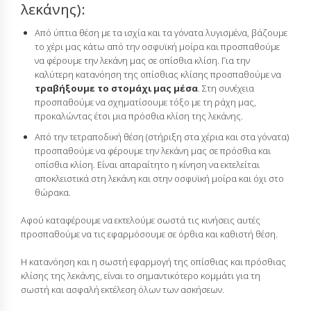
λεκάνης):
Από ύπτια θέση με τα ισχία και τα γόνατα λυγισμένα, βάζουμε
το χέρι μας κάτω από την οσφυϊκή μοίρα και προσπαθούμε
να φέρουμε την λεκάνη μας σε οπίσθια κλίση. Για την
καλύτερη κατανόηση της οπίσθιας κλίσης προσπαθούμε να
τραβήξουμε το στομάχι μας μέσα
. Στη συνέχεια
προσπαθούμε να σχηματίσουμε τόξο με τη ράχη μας,
προκαλώντας έτσι μια πρόσθια κλίση της λεκάνης.
Από την τετραποδική θέση (στήριξη στα χέρια και στα γόνατα)
προσπαθούμε να φέρουμε την λεκάνη μας σε πρόσθια και
οπίσθια κλίση. Είναι απαραίτητο η κίνηση να εκτελείται
αποκλειστικά στη λεκάνη και στην οσφυϊκή μοίρα και όχι στο
θώρακα.
Αφού καταφέρουμε να εκτελούμε σωστά τις κινήσεις αυτές
προσπαθούμε να τις εφαρμόσουμε σε όρθια και καθιστή θέση.
Η κατανόηση και η σωστή εφαρμογή της οπίσθιας και πρόσθιας
κλίσης της λεκάνης, είναι το σημαντικότερο κομμάτι για τη
σωστή και ασφαλή εκτέλεση όλων των ασκήσεων.