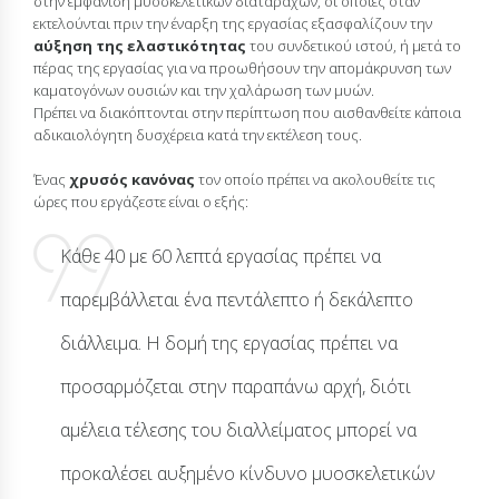
στην εμφάνιση μυοσκελετικών διαταραχών, οι οποίες όταν
εκτελούνται πριν την έναρξη της εργασίας εξασφαλίζουν την
αύξηση της ελαστικότητας
του συνδετικού ιστού, ή μετά το
πέρας της εργασίας για να προωθήσουν την απομάκρυνση των
καματογόνων ουσιών και την χαλάρωση των μυών.
Πρέπει να διακόπτονται στην περίπτωση που αισθανθείτε κάποια
αδικαιολόγητη δυσχέρεια κατά την εκτέλεση τους.
Ένας
χρυσός κανόνας
τον οποίο πρέπει να ακολουθείτε τις
ώρες που εργάζεστε είναι ο εξής:
Κάθε 40 με 60 λεπτά εργασίας πρέπει να
παρεμβάλλεται ένα πεντάλεπτο ή δεκάλεπτο
διάλλειμα. Η δομή της εργασίας πρέπει να
προσαρμόζεται στην παραπάνω αρχή, διότι
αμέλεια τέλεσης του διαλλείματος μπορεί να
προκαλέσει αυξημένο κίνδυνο μυοσκελετικών