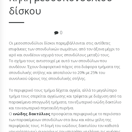
δίσκου
18 Οκτωβρίου 2015
0
Οι μεσοσπονδύλιοι δίσκοι παρεμβάλλονται στις αντίθετες
επιφάνειες των σπονδυλικών σωμάτων, από τον άξονα μέχρι το
ιερό και συνδέουν ισχυρά τους σπονδύλους μεταξύ τους.
Το σχήμα τους αντιστοιχεί με αυτό των σπονδύλων που
συνδέουν. Έχουν διαφορετικό πάχος στα διάφορα τμήματα της
σπονδυλικής στήλης και αποτελούν το 20% με 25% του
συνολικού ύψους της σπονδυλικής στήλης.
Το περιφερικό τους τμήμα δέχεται αγγεία, αλλά το μεγαλύτερο
τμήμα τους στερείται αγγείωσης και τρέφεται με διάχυση από τα
παρακείμενα σπογγωδή τμήματα, τον εξωτερικό ινώδη δακτύλιο
και τον εσωτερικό πηκτοειδή πυρήνα.
Ο
ινώδης δακτύλιος
προσφύεται περιφερικά με το περιόστεο
των παρακείμενων σπονδύλων στα άνω και κάτω χείλη της
περιφέρειάς τους. Η δομή του ινώδους δακτυλίου τον καθιστά
ισχυρότατο ενώ συγχρόνως του επιτρέπει να ελέγχει τις κινήσεις,