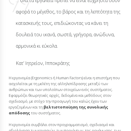
… όλα τα εργαλεία πρέπει να είναι εύχρηστα όσον
αφορά το μέγεθος, το βάρος και τη λεπτότητα της
κατασκευής τους, επιδιώκοντας να κάνει τη
δουλειά του ικανά, σωστά, γρήγορα, ανώδυνα,
αρμονικά κι εύκολα.
Κατ’ Ιητρείον, Ιπποκράτης
Η εργονομία (Ergonomics ή Human Factors) είναι η επιστήμη που
ασχολείται με τη μελέτη της αλληλεπίδρασης μεταξύ των
ανθρώπων και των υπολοίπων στοιχείων ενός συστήματος.
Εφαρμόζει θεωρητικές αρχές, δεδομένα και μεθόδους στον
σχεδιασμό, με στόχο την προαγωγή του καλώς έχειν των
εργαζομένων και τη
βελτιστοποίηση της συνολικής
απόδοσης
του συστήματος.
Η εργονομία συμβάλει στον προγραμματισμό, σχεδιασμό και
αξιολόγηση των εργασιών, των προιόντων, της οργάνωσης, των