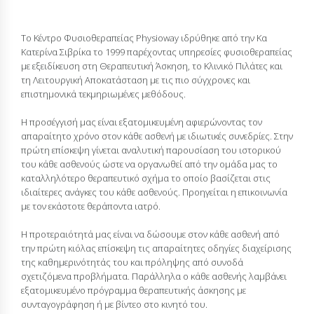
21 Απριλίου 2015
Το Κέντρο Φυσιοθεραπείας Physioway ιδρύθηκε από την Κα
Κατερίνα Σιβρίκα το 1999 παρέχοντας υπηρεσίες φυσιοθεραπείας
με εξειδίκευση στη Θεραπευτική Άσκηση, το Κλινικό Πιλάτες και
τη Λειτουργική Αποκατάσταση με τις πιο σύγχρονες και
επιστημονικά τεκμηριωμένες μεθόδους.
Η προσέγγισή μας είναι εξατομικευμένη αφιερώνοντας τον
απαραίτητο χρόνο στον κάθε ασθενή με ιδιωτικές συνεδρίες. Στην
πρώτη επίσκεψη γίνεται αναλυτική παρουσίαση του ιστορικού
του κάθε ασθενούς ώστε να οργανωθεί από την ομάδα μας το
καταλληλότερο θεραπευτικό σχήμα το οποίο βασίζεται στις
ιδιαίτερες ανάγκες του κάθε ασθενούς. Προηγείται η επικοινωνία
με τον εκάστοτε θεράποντα ιατρό.
Η προτεραιότητά μας είναι να δώσουμε στον κάθε ασθενή από
την πρώτη κιόλας επίσκεψη τις απαραίτητες οδηγίες διαχείρισης
της καθημερινότητάς του και πρόληψης από συνοδά
σχετιζόμενα προβλήματα. Παράλληλα ο κάθε ασθενής λαμβάνει
εξατομικευμένο πρόγραμμα θεραπευτικής άσκησης με
συνταγογράφηση ή με βίντεο στο κινητό του.