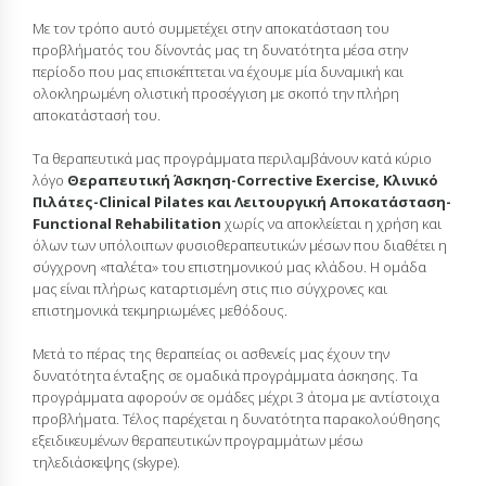
Με τον τρόπο αυτό συμμετέχει στην αποκατάσταση του
προβλήματός του δίνοντάς μας τη δυνατότητα μέσα στην
περίοδο που μας επισκέπτεται να έχουμε μία δυναμική και
ολοκληρωμένη ολιστική προσέγγιση με σκοπό την πλήρη
αποκατάστασή του.
Τα θεραπευτικά μας προγράμματα περιλαμβάνουν κατά κύριο
λόγο
Θεραπευτική
Άσκηση-
Corrective
Exercise
, Κλινικό
Πιλάτες-Clinical Pilates και Λειτουργική Αποκατάσταση-
Functional Rehabilitation
χωρίς να αποκλείεται η χρήση και
όλων των υπόλοιπων φυσιοθεραπευτικών μέσων που διαθέτει η
σύγχρονη «παλέτα» του επιστημονικού μας κλάδου. Η ομάδα
μας είναι πλήρως καταρτισμένη στις πιο σύγχρονες και
επιστημονικά τεκμηριωμένες μεθόδους.
Μετά το πέρας της θεραπείας οι ασθενείς μας έχουν την
δυνατότητα ένταξης σε ομαδικά προγράμματα άσκησης. Τα
προγράμματα αφορούν σε ομάδες μέχρι 3 άτομα με αντίστοιχα
προβλήματα. Τέλος παρέχεται η δυνατότητα παρακολούθησης
εξειδικευμένων θεραπευτικών προγραμμάτων μέσω
τηλεδιάσκεψης (skype).