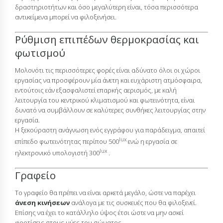
δραστηριοτήτων και όσο μεγαλύτερη είναι, τόσα περισσότερα
αντικείμενα μπορεί να φιλοξενήσει.
Ρύθμιση επιπέδων θερμοκρασίας και
φωτισμού
Μολονότι τις περισσότερες φορές είναι αδύνατο όλοι οι χώροι
εργασίας να προσφέρουν μία άνετη και ευχάριστη ατμόσφαιρα,
εντούτοις εάν εξασφαλιστεί επαρκής αερισμός, με καλή
λειτουργία του κεντρικού κλιματισμού και φωτεινότητα, είναι
δυνατό να συμβάλλουν σε καλύτερες συνθήκες λειτουργίας στην
εργασία.
Η ξεκούραστη ανάγνωση ενός εγγράφου για παράδειγμα, απαιτεί
lux
επίπεδο φωτεινότητας περίπου 500
ενώ η εργασία σε
lux
ηλεκτρονικό υπολογιστή 300
.
Γραφείο
Το γραφείο θα πρέπει να είναι αρκετά μεγάλο, ώστε να παρέχει
άνεση κινήσεων
ανάλογα με τις συσκευές που θα φιλοξενεί.
Επίσης να έχει το κατάλληλο ύψος έτσι ώστε να μην ασκεί
φορτίσεις στους μύες του σώματος.