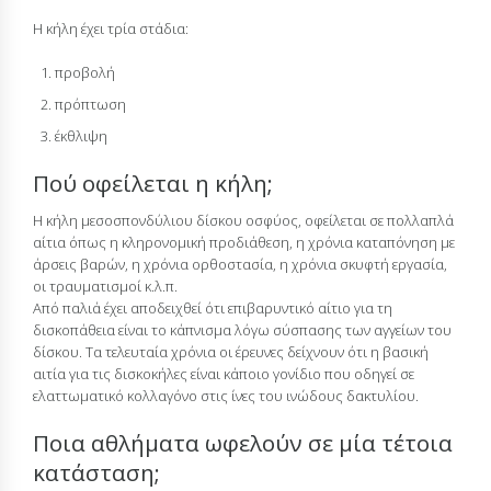
Η κήλη έχει τρία στάδια:
προβολή
πρόπτωση
έκθλιψη
Πού οφείλεται η κήλη;
Η κήλη μεσοσπονδύλιου δίσκου οσφύος, οφείλεται σε πολλαπλά
αίτια όπως η κληρονομική προδιάθεση, η χρόνια καταπόνηση με
άρσεις βαρών, η χρόνια ορθοστασία, η χρόνια σκυφτή εργασία,
οι τραυματισμοί κ.λ.π.
Από παλιά έχει αποδειχθεί ότι επιβαρυντικό αίτιο για τη
δισκοπάθεια είναι το κάπνισμα λόγω σύσπασης των αγγείων του
δίσκου. Τα τελευταία χρόνια οι έρευνες δείχνουν ότι η βασική
αιτία για τις δισκοκήλες είναι κάποιο γονίδιο που οδηγεί σε
ελαττωματικό κολλαγόνο στις ίνες του ινώδους δακτυλίου.
Ποια αθλήματα ωφελούν σε μία τέτοια
κατάσταση;