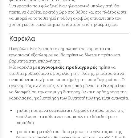
Ένα γραφείο που φιλοξενεί έναν ηλεκτρονικό υπολογιστή, θα
πρέπει να διαθέτει αρκετό χώρο στο βάθος και στο πλάτος ώστε
να μπορεί να τοποθετηθεί η οθόνη ακριβώς απέναντι από τον
χρήστη και σε ικανοποιητική απόσταση από την άκρα χείρα.
Καρέκλα
Η καρέκλα είναι ένα από τα σημαντικότερα κομμάτια του
εργασιακού εξοπλισμού και θα πρέπει να δίνεται η πρέπουσα
βαρύτητα στην επιλογή της.
Μία καρέκλα με
εργονομικές προδιαγραφές
πρέπει να
διαθέτει ρυθμιζόμενο ύψος, κλίση της πλάτης, μπράτσα για να
αναπαύονται τα χέρια και υποστήριξη της οσφυϊκής μοίρας. Ο
εργονομικός σχεδιασμός εντούτοις από μόνος του δεν αρκεί για
να διασφαλίσει την αποφυγή διαταραχών και η ορθή χρήση της
καρέκλας και η αξιοποίηση των δυνατοτήτων της, είναι αναγκαία.
η πλάτη πρέπει να αναπαύεται πλήρως στο πίσω μέρος της
καρέκλας και τα πόδια να ακουμπούν στο δάπεδο ή στο
υποπόδιο
η απόσταση μεταξύ του πίσω μέρους του γόνατος και της
βάσης της καρέκλας θα πρέπει να κυμαίνεται μεταξύ 2,5 με 5