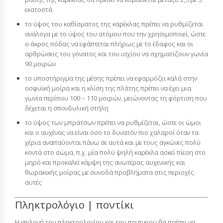
εκατοστά
το ύψος του καθίσματος της καρέκλας πρέπει να ρυθμίζεται
ανάλογα με το ύψος του ατόμου που την χρησιμοποιεί, ώστε
ο άκρος πόδας να εφάπτεται πλήρως με το έδαφος και οι
αρθρώσεις του γόνατος και του ισχίου να σχηματίζουν γωνία
90 μοιρών
το υποστήριγμα της μέσης πρέπει να εφαρμόζει καλά στην
οσφυϊκή μοίρα και η κλίση της πλάτης πρέπει να έχει μια
γωνία περίπου 100 – 110 μοιρών, μειώνοντας τη φόρτιση που
δέχεται η σπονδυλική στήλη
το ύψος των μπράτσων πρέπει να ρυθμίζεται, ώστε οι ώμοι
και ο αυχένας να είναι όσο το δυνατόν πιο χαλαροί όταν τα
χέρια αναπαύονται πάνω σε αυτά και με τους αγκώνες πολύ
κοντά στο σώμα, π.χ. μία πολύ ψηλή καρέκλα ασκεί πίεση στο
μηρό και προκαλεί κάμψη της ανωτέρας αυχενικής και
θωρακικής μοίρας με συνοδά προβλήματα στις περιοχές
αυτές
Πληκτρολόγιο | ποντίκι
Η επιλογή του πληκτρολογίου και του ποντικιού θα πρέπει να