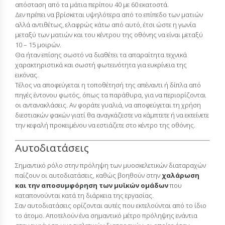
απόσταση από τα μάτια περίπου 40 με 60 εκατοστά.
Δεν πρέπει να βρίσκεται υψηλότερα από το επίπεδο των ματιών
αλλά αντιθέτως, ελαφρώς κάτω από αυτό, έτσι ώστε η γωνία
μεταξύ των ματιών και του κέντρου της οθόνης να είναι μεταξύ
10 – 15 μοιρών.
Θα ήταν επίσης σωστό να διαθέτει τα απαραίτητα τεχνικά
χαρακτηριστικά και σωστή φωτεινότητα για ευκρίνεια της
εικόνας.
Τέλος να αποφεύγεται η τοποθέτησή της απέναντι ή δίπλα από
πηγές έντονου φωτός, όπως τα παράθυρα, για να περιορίζονται
οι αντανακλάσεις. Αν φοράτε γυαλιά, να αποφεύγεται τη χρήση
διεστιακών φακών γιατί θα αναγκάζεστε να κάμπτετε ή να εκτείνετε
την κεφαλή προκειμένου να εστιάζετε στο κέντρο της οθόνης.
Αυτοδιατάσεις
Σημαντικό ρόλο στην πρόληψη των μυοσκελετικών διαταραχών
παίζουν οι αυτοδιατάσεις, καθώς βοηθούν στην
χαλάρωση
και την αποσυμφόρηση των μυϊκών ομάδων
που
καταπονούνται κατά τη διάρκεια της εργασίας.
Σαν αυτοδιατάσεις ορίζονται αυτές που εκτελούνται από το ίδιο
το άτομο. Αποτελούν ένα σημαντικό μέτρο πρόληψης ενάντια