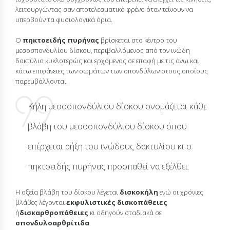
λειτουργώντας σαν αποτελεσματικό φρένο όταν τείνουν να
υπερβούν τα φυσιολογικά όρια.
Ο
πηκτοειδής πυρήνας
βρίσκεται στο κέντρο του
μεσοσπονδυλίου δίσκου, περιβαλλόμενος από τον ινώδη
δακτύλιο κυκλοτερώς και ερχόμενος σε επαφή με τις άνω και
κάτω επιφάνειες των σωμάτων των σπονδύλων στους οποίους
παρεμβάλλονται.
Κήλη μεσοσπονδύλιου δίσκου ονομάζεται κάθε
βλάβη του μεσοσπονδύλιου δίσκου όπου
επέρχεται ρήξη του ινώδους δακτυλίου κι ο
πηκτοειδής πυρήνας προσπαθεί να εξέλθει.
Η οξεία βλάβη του δίσκου λέγεται
δισκοκήλη
ενώ οι χρόνιες
βλάβες λέγονται
εκφυλιστικές δισκοπάθειες
ή
δισκαρθροπάθειες
κι οδηγούν σταδιακά σε
σπονδυλοαρθρίτιδα
.