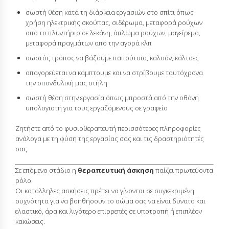
σωστή θέση κατά τη διάρκεια εργασιών στο σπίτι όπως
χρήση ηλεκτρικής σκούπας, σιδέρωμα, μεταφορά ρούχων
από το πλυντήριο σε λεκάνη, άπλωμα ρούχων, μαγείρεμα,
μεταφορά πραγμάτων από την αγορά κλπ
σωστός τρόπος να βάζουμε παπούτσια, καλσόν, κάλτσες
απαγορεύεται να κάμπτουμε και να στρίβουμε ταυτόχρονα
την σπονδυλική μας στήλη
σωστή θέση στην εργασία όπως μπροστά από την οθόνη
υπολογιστή για τους εργαζόμενους σε γραφείο
Ζητήστε από το φυσιοθεραπευτή περισσότερες πληροφορίες
ανάλογα με τη φύση της εργασίας σας και τις δραστηριότητές
σας.
Σε επόμενο στάδιο η
θεραπευτική άσκηση
παίζει πρωτεύοντα
ρόλο.
Οι κατάλληλες ασκήσεις πρέπει να γίνονται σε συγκεκριμένη
συχνότητα για να βοηθήσουν το σώμα σας να είναι δυνατό και
ελαστικό, άρα και λιγότερο επιρρεπές σε υποτροπή ή επιπλέον
κακώσεις.