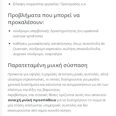
έλλειψη ισορροπίας εργασίας / ξεκούρασης κ.α.
Προβλήματα που μπορεί να
προκαλέσουν:
σύνδρομο υπερβολικής δραστηριότητας (occupational
overuse syndrome)
παθήσεις μυοσκελετικής καταπόνησης όπως τενοντίτιδα de
Quervain, σύνδρομο καρπιαίου σωλήνα, επικονδυλίτιδα,
αυχενικό σύνδρομο, οσφυαλγία
Παρατεταμένη μυική σύσπαση
Πρόκειται για υψηλές ή χαμηλές σε ένταση μυϊκές συστολές, αλλά
ιδιαίτερα στρεσσογόνες, οι οποίες διατηρούνται για μεγάλα
χρονικά διαστήματα και καλούνται να αντιρροπήσουν ως επί των
πλείστων την έλξη της βαρύτητας.
Ακριβέστερα, σαν στατικές θέσεις ορίζονται αυτές που απαιτούν
συνεχή μυϊκή προσπάθεια
για να διατηρήσουν το σώμα σε
μία στάση, εκτελώντας ισομετρικές συστολές και δεν
επικουρούνται από καμία συνοδό κίνηση.