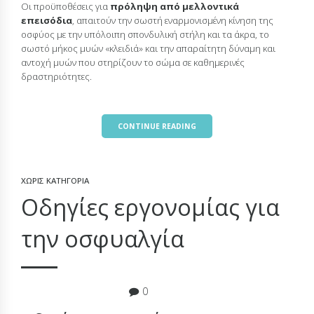
Οι προϋποθέσεις για
πρόληψη από μελλοντικά
επεισόδια
, απαιτούν την σωστή εναρμονισμένη κίνηση της
οσφύος με την υπόλοιπη σπονδυλική στήλη και τα άκρα, το
σωστό μήκος μυών «κλειδιά» και την απαραίτητη δύναμη και
αντοχή μυών που στηρίζουν το σώμα σε καθημερινές
δραστηριότητες.
CONTINUE READING
ΧΩΡΊΣ ΚΑΤΗΓΟΡΊΑ
Οδηγίες εργονομίας για
την οσφυαλγία
18 Οκτωβρίου 2015
0