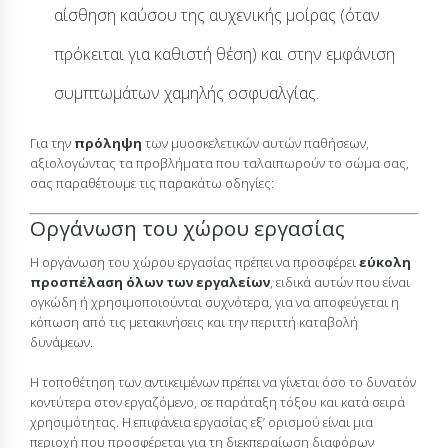
αίσθηση καύσου της αυχενικής μοίρας (όταν
πρόκειται για καθιστή θέση) και στην εμφάνιση
συμπτωμάτων χαμηλής οσφυαλγίας.
Για την
πρόληψη
των μυοσκελετικών αυτών παθήσεων,
αξιολογώντας τα προβλήματα που ταλαιπωρούν το σώμα σας,
σας παραθέτουμε τις παρακάτω οδηγίες:
Οργάνωση του χώρου εργασίας
Η οργάνωση του χώρου εργασίας πρέπει να προσφέρει
εύκολη
προσπέλαση όλων των εργαλείων
, ειδικά αυτών που είναι
ογκώδη ή χρησιμοποιούνται συχνότερα, για να αποφεύγεται η
κόπωση από τις μετακινήσεις και την περιττή καταβολή
δυνάμεων.
Η τοποθέτηση των αντικειμένων πρέπει να γίνεται όσο το δυνατόν
κοντύτερα στον εργαζόμενο, σε παράταξη τόξου και κατά σειρά
χρησιμότητας. Η επιφάνεια εργασίας εξ’ ορισμού είναι μια
περιοχή που προσφέρεται για τη διεκπεραίωση διαφόρων