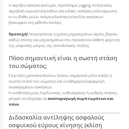
Η αερόβια άσκηση (κολύμπι, περπάτημα, jogging, ποδηλασία,
αεροβική γυμναστική) καθώς και ειδικές ασκήσεις ενδυνάμωσης
εν τω βάθει μυών. Ακόμη ειδικά πρωτόκολλα ασκήσεων
βασισμένα στη μέθοδο πιλάτες.
Προσοχή!
Απαγορεύεται η χρήση μηχανημάτων άρσης βαρών
καθώς επίσης και μηχανημάτων που προκαλούν κάθετη φόρτιση
της οσφυϊκής μοίρας της σπονδυλικής στήλης.
Πόσο σημαντική είναι η σωστή στάση
του σώματος;
Στην κήλη μεσοσπονδύλιου δίσκου σημαντικό ρόλο παίζει η
σωστή στάση του σώματος και η καθημερινή εφαρμογή
συγκεκριμένων ασκήσεων.
Η υιοθέτηση μιας λορδωτικής, ευθειασμένης ή νωθρής στάσης,
μπορεί να οδηγήσει σε
αναπαραγωγή συμπτωμάτων και
πόνο
.
Διδασκαλία αντίληψης ασφαλούς
οσφυϊκού εύρους κίνησης (κλίση