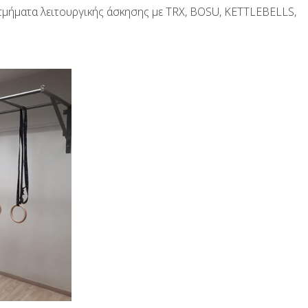
τμήματα λειτουργικής άσκησης με TRX, BOSU, KETTLEBELLS,