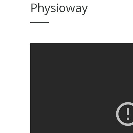
Physioway
18 Οκτωβρίου 2015