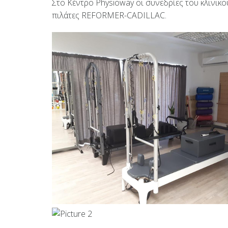
Στο Κέντρο Physioway οι συνεδρίες του κλινικ
πιλάτες REFORMER-CADILLAC.