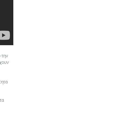
 την
έχουν
τητα
τα