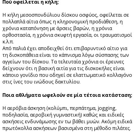
Πού οφείλεται η κήλη;
Η κήλη μεσοσπονδύλιου δίσκου οσφύος, οφείλεται σε
πολλαπλά αίτια όπως η κληρονομική προδιάθεση, η
χρόνια καταπόνηση με άρσεις βαρών, η χρόνια
ορθοστασία, η χρόνια σκυφτή εργασία, οι τραυματισμοί
κ.λ.π.
Από παλιά έχει αποδειχθεί ότι επιβαρυντικό αίτιο για
τη δισκοπάθεια είναι το κάπνισμα λόγω σύσπασης των
αγγείων του δίσκου. Τα τελευταία χρόνια οι έρευνες
δείχνουν ότι η βασική αιτία για τις δισκοκήλες είναι
κάποιο γονίδιο που οδηγεί σε ελαττωματικό κολλαγόνο
στις ίνες του ινώδους δακτυλίου.
Ποια αθλήματα ωφελούν σε μία τέτοια κατάσταση;
Η αερόβια άσκηση (κολύμπι, περπάτημα, jogging,
ποδηλασία, αεροβική γυμναστική) καθώς και ειδικές
ασκήσεις ενδυνάμωσης εν τω βάθει μυών. Ακόμη ειδικά
πρωτόκολλα ασκήσεων βασισμένα στη μέθοδο πιλάτες.