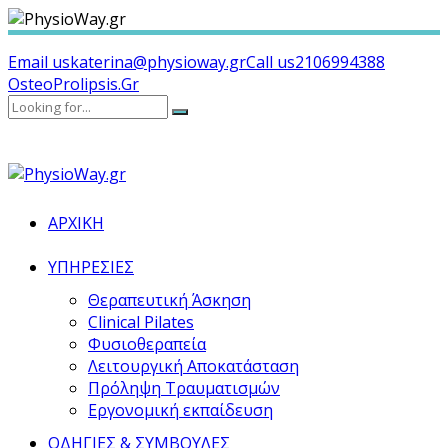
Email us
katerina@physioway.gr
Call us
2106994388
OsteoProlipsis.Gr
ΑΡΧΙΚΗ
ΥΠΗΡΕΣΙΕΣ
Θεραπευτική Άσκηση
Clinical Pilates
Φυσιoθεραπεία
Λειτουργική Αποκατάσταση
Πρόληψη Τραυματισμών
Εργονομική εκπαίδευση
ΟΔΗΓΙΕΣ & ΣΥΜΒΟΥΛΕΣ